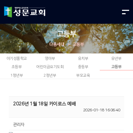
고등부
다음세대
>
고등부
아기성품학교
영아부
유치부
유년부
초등부
어린이금요기도회
중등부
고등부
1청년부
2청년부
부모교육
2026년 1월 18일 카이로스 예배
2026-01-18 16:06:40
관리자