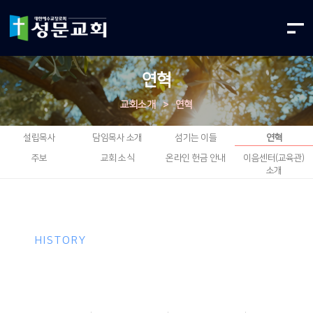
연혁
교회소개
>
연혁
설립목사
담임목사 소개
섬기는 이들
연혁
주보
교회 소식
온라인 헌금 안내
이음센터(교육관)
소개
HISTORY
성문교회 연혁