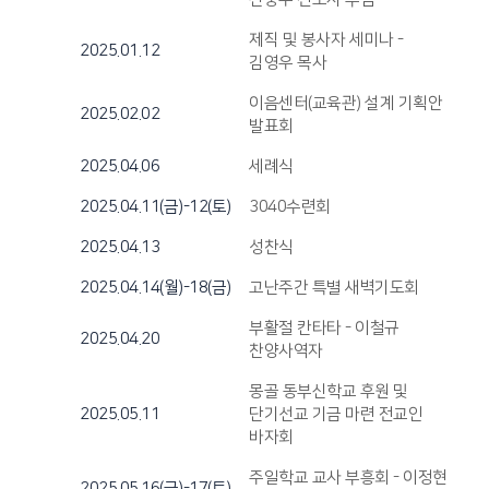
제직 및 봉사자 세미나 -
2025.01.12
김영우 목사
이음센터(교육관) 설계 기획안
2025.02.02
발표회
2025.04.06
세례식
2025.04.11(금)-12(토)
3040수련회
2025.04.13
성찬식
2025.04.14(월)-18(금)
고난주간 특별 새벽기도회
부활절 칸타타 - 이철규
2025.04.20
찬양사역자
몽골 동부신학교 후원 및
2025.05.11
단기선교 기금 마련 전교인
바자회
주일학교 교사 부흥회 - 이정현
2025.05.16(금)-17(토)