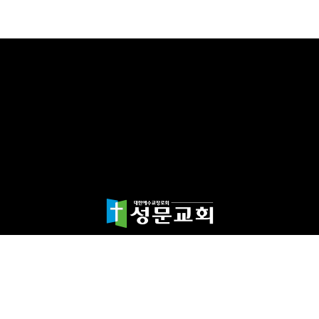
담임목사 천종민
(우)17865 경기도 평택시 죽백1길 67 평택성문교회
TEL:031-654-4575
|
FAX : 031-652-5400
Copyright©2024 성문교회. All Rights reserved.
Designed by 스데반정