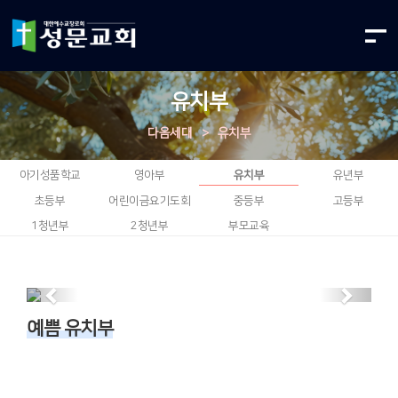
유치부
다음세대
>
유치부
아기성품학교
영아부
유치부
유년부
초등부
어린이금요기도회
중등부
고등부
1청년부
2청년부
부모교육
Previous
Next
예쁨 유치부