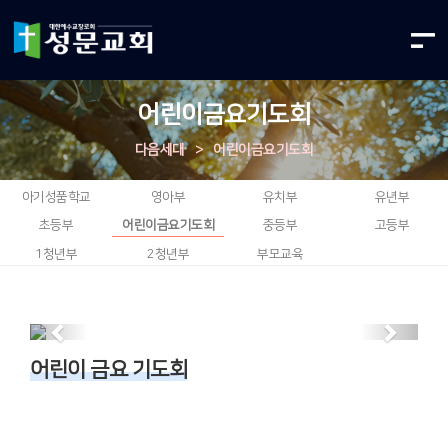
어린이금요기도회
다음세대
>
어린이금요기도회
아기성품학교
영아부
유치부
유년부
초등부
어린이금요기도회
중등부
고등부
1청년부
2청년부
부모교육
Previous
Next
어린이 금요 기도회