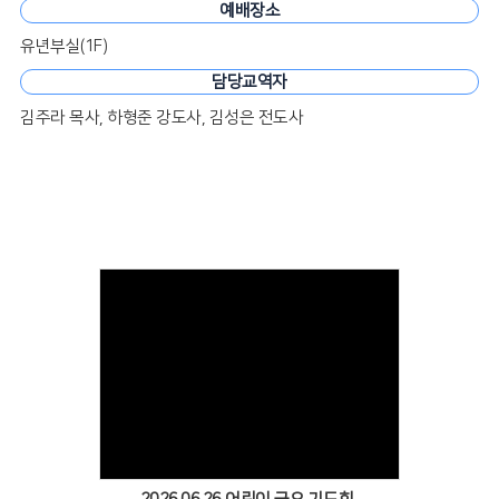
예배장소
유년부실(1F)
담당교역자
김주라 목사, 하형준 강도사, 김성은 전도사
Views