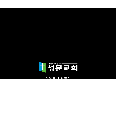
담임목사 천종민
(우)17865 경기도 평택시 죽백1길 67 평택성문교회
TEL:031-654-4575
|
FAX : 031-652-5400
Copyright©2024 성문교회. All Rights reserved.
Designed by 스데반정
보