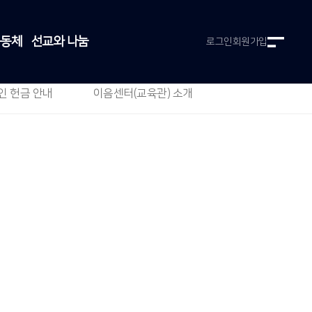
공동체
선교와 나눔
로그인
회원가입
인 헌금 안내
이음센터(교육관) 소개