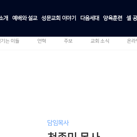
소개
예배와 설교
성문교회 이야기
다음세대
양육훈련
셀 
담임목사 소개
교회소개
>
담임목사 소개
섬기는 이들
연혁
주보
교회 소식
온라
담임목사