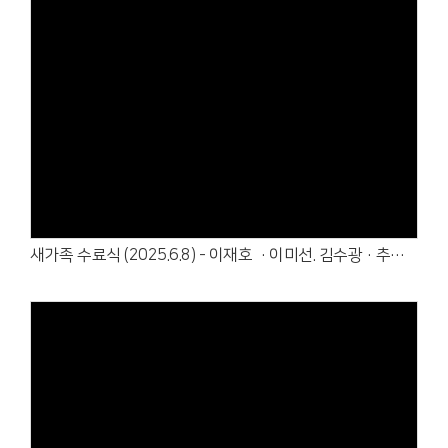
Views
새가족 수료식 (2025.6.8) - 이재호 ·이미선. 김수광·추은화
Views