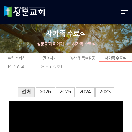
새가족 수료식
성문교회 이야기
>
새가족 수료식
주일 스케치
셀 이야기
행사 및 특별활동
새가족 수료식
가정 신앙 교육
이음센터 건축 현황
전 체
2026
2025
2024
2023