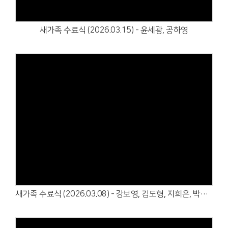
새가족 수료식 (2026.03.15) - 윤세광, 공하영
Views
새가족 수료식 (2026.03.08) - 강보영, 김도형, 지희은, 박찬승, 김다윗, 류도연, 윤성준, 양혜림, 김은혜c