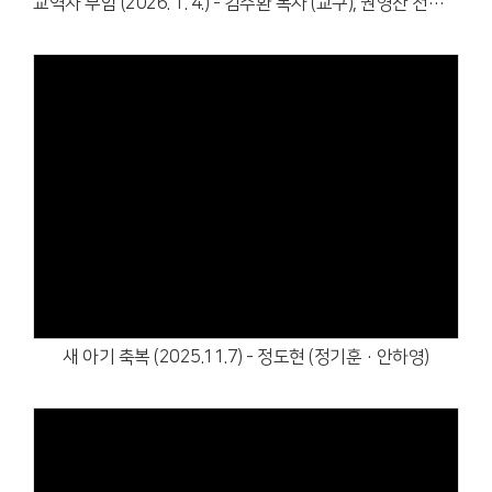
교역자 부임 (2026. 1. 4.) - 김주환 목사 (교구), 권영찬 전도사 (중등부)
Views
새 아기 축복 (2025.11.7) - 정도현 (정기훈·안하영)