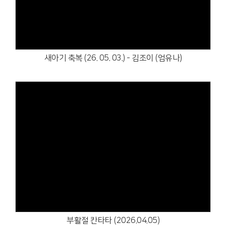
새아기 축복 (26. 05. 03.) - 김조이 (엄유나)
Views
부활절 칸타타 (2026.04.05)