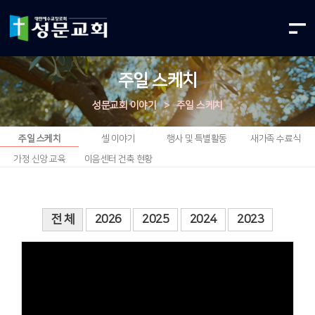
주일 스케치
성문교회 이야기
>
주일 스케치
주일 스케치
셀 이야기
행사 및 특별활동
새가족 수료식
가정 신앙 교육
이음센터 건축 현황
전 체
2026
2025
2024
2023