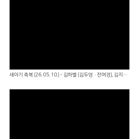
Views
새아기 축복 (26. 05. 10.) - 김하별 (김두영·전여경), 김지율 (김푸름·이금빛)
Views