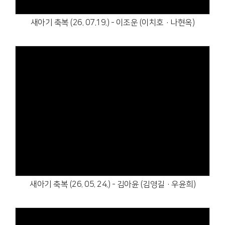
새아기 축복 (26. 07.19.) - 이조운 (이치호·나현옥)
Views
새아기 축복 (26. 05. 24.) - 김아윤 (김영길·우윤희)