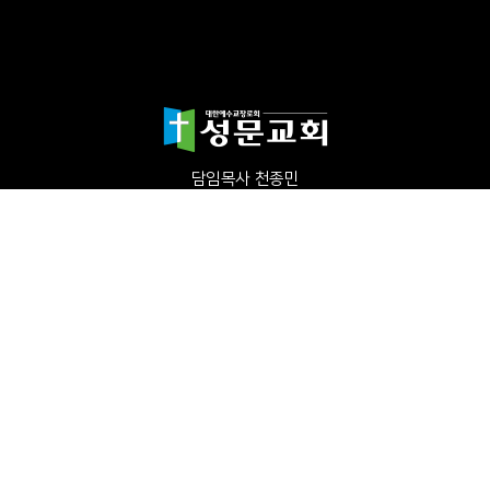
담임목사 천종민
(우)17865 경기도 평택시 죽백1길 67 평택성문교회
TEL:031-654-4575
|
FAX : 031-652-5400
Copyright©2024 성문교회. All Rights reserved.
Designed by 스데반정
보