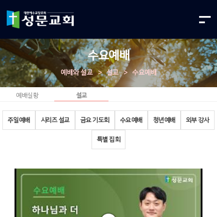
수요예배
예배와 설교
>
설교
>
수요예배
예배실황
설교
주일예배
시리즈 설교
금요 기도회
수요예배
청년예배
외부 강사
특별 집회