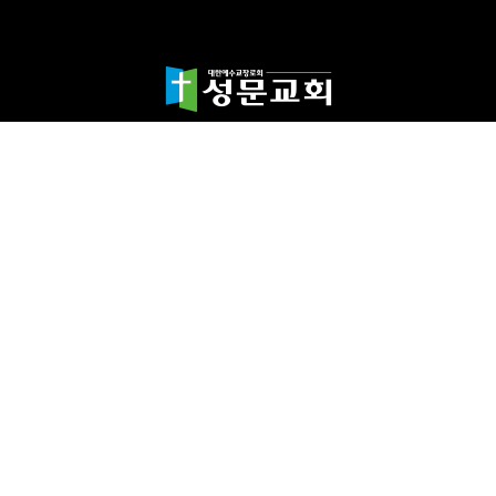
담임목사 천종민
(우)17865 경기도 평택시 죽백1길 67 평택성문교회
TEL:031-654-4575
|
FAX : 031-652-5400
Copyright©2024 성문교회. All Rights reserved.
Designed by 스데반정
보