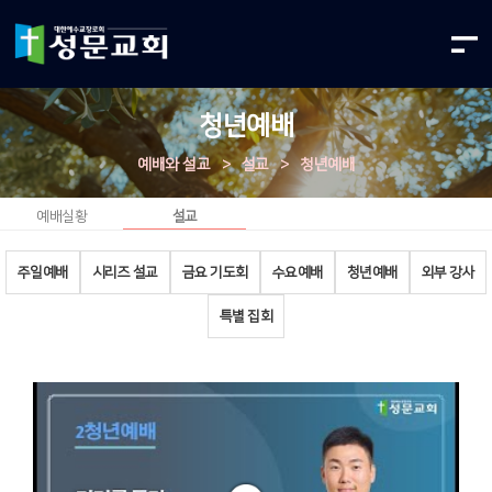
청년예배
예배와 설교
>
설교
>
청년예배
예배실황
설교
주일예배
시리즈 설교
금요 기도회
수요예배
청년예배
외부 강사
특별 집회