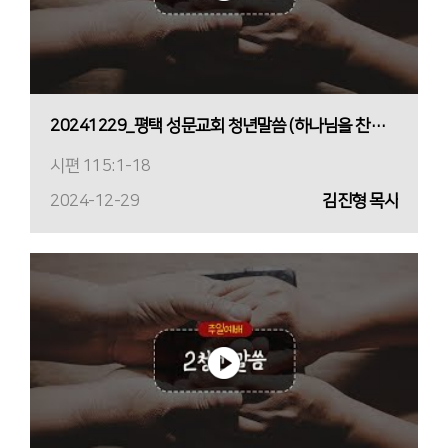
20241229_평택 성문교회 청년말씀 (하나님을 찬양하라) (김진형 목사)
시편 115:1-18
2024-12-29
김진형 목사