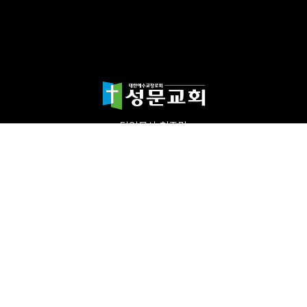
담임목사 천종민
(우)17865 경기도 평택시 죽백1길 67 평택성문교회
TEL:031-654-4575
|
FAX : 031-652-5400
Copyright©2024 성문교회. All Rights reserved.
Designed by 스데반정
보