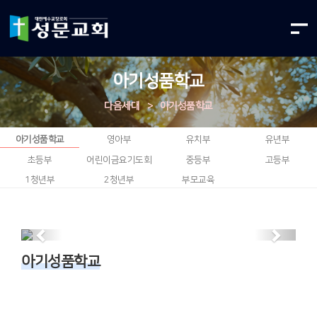
아기성품학교
다음세대
>
아기성품학교
아기성품학교
영아부
유치부
유년부
초등부
어린이금요기도회
중등부
고등부
1청년부
2청년부
부모교육
Previous
Next
아기성품학교