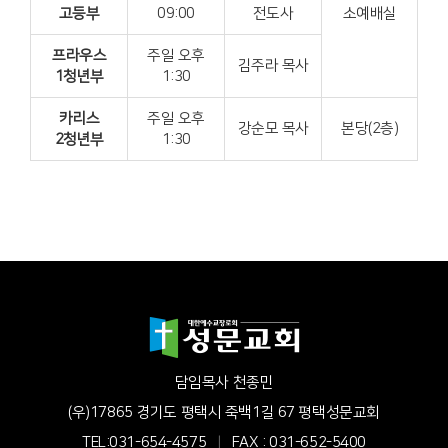
고등부
09:00
전도사
소예배실
프라우스
주일 오후
김주라 목사
1청년부
1:30
카리스
주일 오후
강순모 목사
본당(2층)
2청년부
1:30
담임목사 천종민
(우)17865 경기도 평택시 죽백1길 67 평택성문교회
TEL:031-654-4575
|
FAX : 031-652-5400