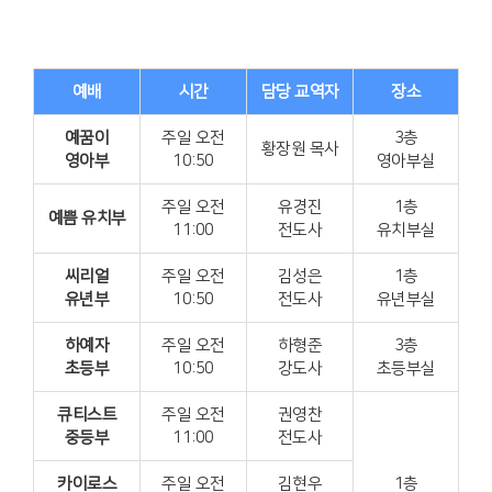
다음세대 예배
예배
시간
담당 교역자
장소
예꿈이
주일 오전
3층
황장원 목사
영아부
10:50
영아부실
주일 오전
유경진
1층
예쁨 유치부
11:00
전도사
유치부실
씨리얼
주일 오전
김성은
1층
유년부
10:50
전도사
유년부실
하예자
주일 오전
하형준
3층
초등부
10:50
강도사
초등부실
큐티스트
주일 오전
권영찬
중등부
11:00
전도사
카이로스
주일 오전
김현우
1층