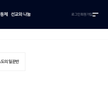
공동체
선교와 나눔
로그인
회원가입
도의 일꾼반