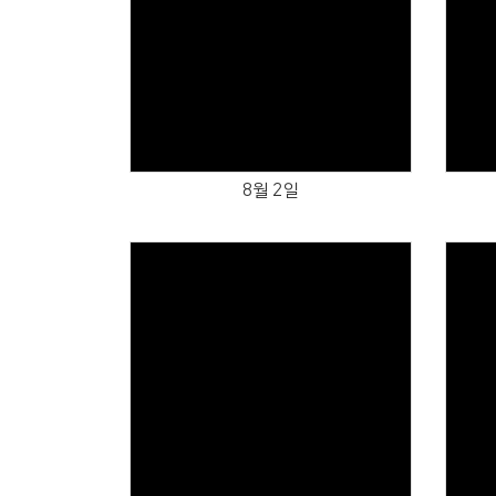
Views
8월 2일
Views