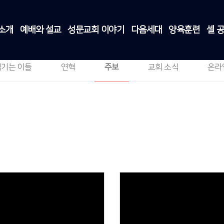
소개
예배와 설교
성문교회 이야기
다음세대
양육훈련
셀 
주보
교회소개
>
주보
섬기는 이들
연혁
주보
교회 소식
온라