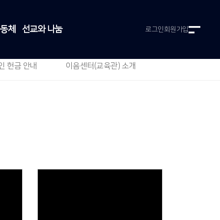
공동체
선교와 나눔
로그인
회원가입
인 헌금 안내
이음센터(교육관) 소개