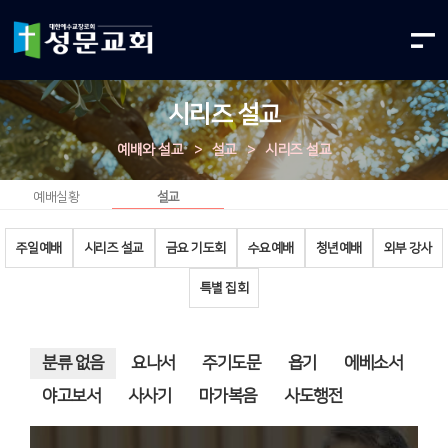
시리즈 설교
예배와 설교
>
설교
>
시리즈 설교
예배실황
설교
주일예배
시리즈 설교
금요 기도회
수요예배
청년예배
외부 강사
특별 집회
분류 없음
요나서
주기도문
욥기
에베소서
야고보서
사사기
마가복음
사도행전