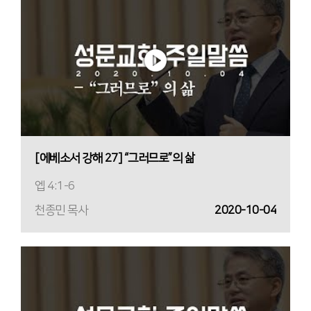
[에베소서 강해 27] “그러므로”의 삶
엡 4:1-6
천종민 목사
2020-10-04