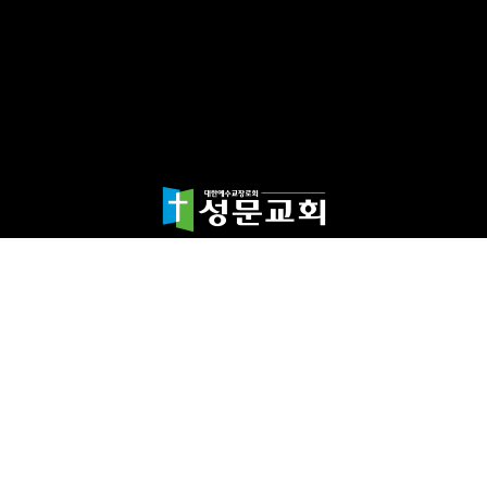
담임목사 천종민
(우)17865 경기도 평택시 죽백1길 67 평택성문교회
TEL:031-654-4575
|
FAX : 031-652-5400
Copyright©2024 성문교회. All Rights reserved.
Designed by 스데반정
보