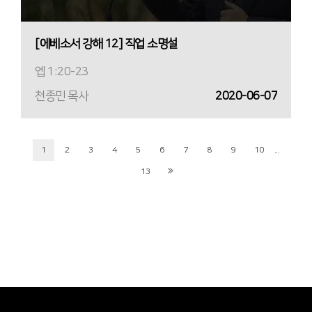
[에베소서 강해 12] 직업 소명설
엡 1:20-23
천종민 목사
2020-06-07
...
1
2
3
4
5
6
7
8
9
10
13