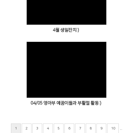
Views
4월 생일잔치:)
Views
04/05 영아부 예꿈이들과 부활절 활동:)
...
1
2
3
4
5
6
7
8
9
10