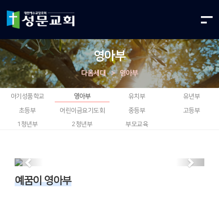
영아부
다음세대
>
영아부
아기성품학교
영아부
유치부
유년부
초등부
어린이금요기도회
중등부
고등부
1청년부
2청년부
부모교육
Previous
Next
예꿈이 영아부