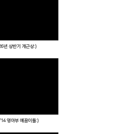
Views
26년 상반기 개근상:)
Views
/14 영아부 예꿈이들:)