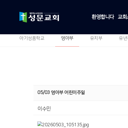
환영합니다
교회
아기성품학교
영아부
유치부
유년
05/03 영아부 어린이주일
이수민