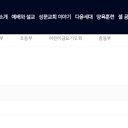
소개
예배와 설교
성문교회 이야기
다음세대
양육훈련
셀 
영아부
다음세대
>
영아부
부
초등부
어린이금요기도회
중등부