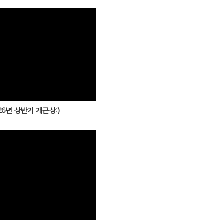
Views
26년 상반기 개근상:)
Views