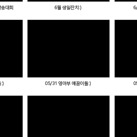
암송대회
6월 생일잔치:)
6
Views
:)
05/31 영아부 예꿈이들:)
0
Views