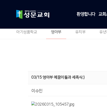
환영합니다
교회
아기성품학교
영아부
유치부
유년
03/15 영아부 예꿈이들과 세족식:)
이수민