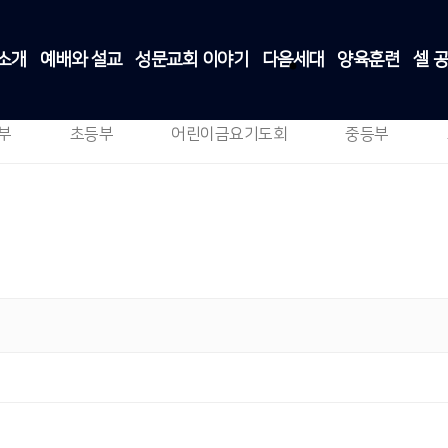
소개
예배와 설교
성문교회 이야기
다음세대
양육훈련
셀 
영아부
다음세대
>
영아부
부
초등부
어린이금요기도회
중등부