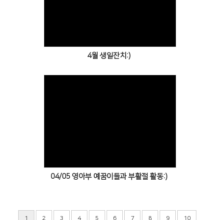
Views
4월 생일잔치:)
Views
04/05 영아부 예꿈이들과 부활절 활동:)
...
1
2
3
4
5
6
7
8
9
10