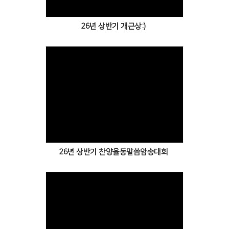
26년 상반기 개근상:)
Views
26년 상반기 찬양율동말씀암송대회