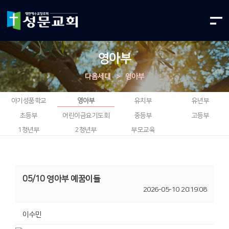
영아부
다음세대
>
영아부
아기성품학교
영아부
유치부
유년부
초등부
어린이금요기도회
중등부
고등부
1청년부
2청년부
부모교육
05/10 영아부 예꿈이들
2026-05-10 20:19:08
이수민