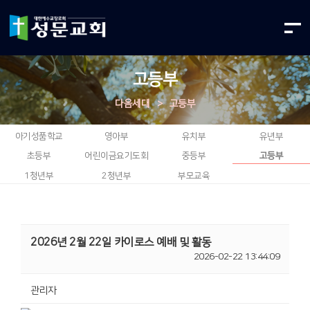
고등부
다음세대
>
고등부
아기성품학교
영아부
유치부
유년부
초등부
어린이금요기도회
중등부
고등부
1청년부
2청년부
부모교육
2026년 2월 22일 카이로스 예배 및 활동
2026-02-22 13:44:09
관리자