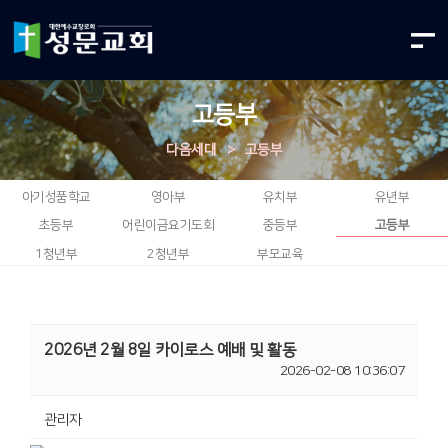
고등부
다음세대
>
고등부
아기성품학교
영아부
유치부
유년부
초등부
어린이금요기도회
중등부
고등부
1청년부
2청년부
부모교육
2026년 2월 8일 카이로스 예배 및 활동
2026-02-08 10:36:07
관리자