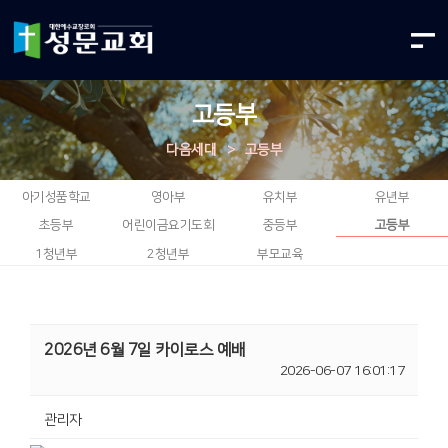
고등부
다음세대
>
고등부
아기성품학교
영아부
유치부
유년부
초등부
어린이금요기도회
중등부
고등부
1청년부
2청년부
부모교육
2026년 6월 7일 카이로스 예배
2026-06-07 16:01:17
관리자