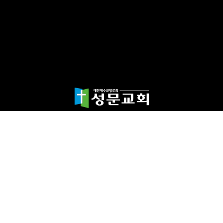
담임목사 천종민
(우)17865 경기도 평택시 죽백1길 67 평택성문교회
TEL:031-654-4575
|
FAX : 031-652-5400
Copyright©2024 성문교회. All Rights reserved.
Designed by 스데반정
보