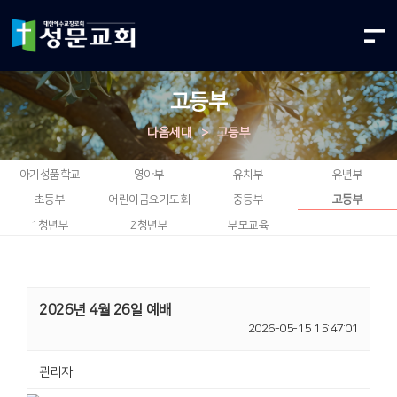
고등부
다음세대
>
고등부
아기성품학교
영아부
유치부
유년부
초등부
어린이금요기도회
중등부
고등부
1청년부
2청년부
부모교육
2026년 4월 26일 예배
2026-05-15 15:47:01
관리자