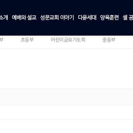
소개
예배와 설교
성문교회 이야기
다음세대
양육훈련
셀 
2청년부
다음세대
>
2청년부
부
초등부
어린이금요기도회
중등부