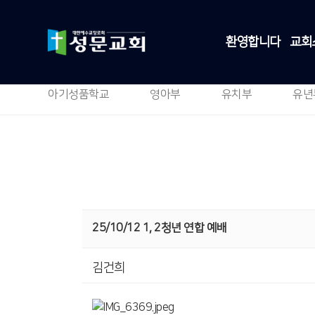
환영합니다
교회
아기성품학교
영아부
유치부
유년
25/10/12 1, 2청년 연합 예배
김건희