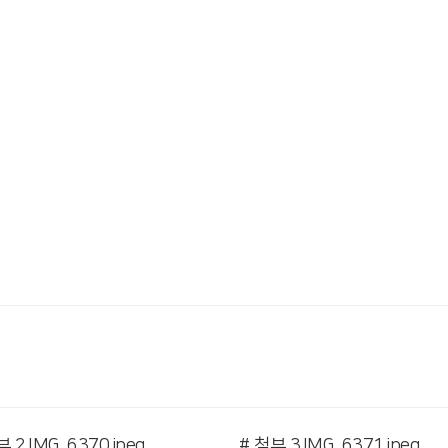
부 2.IMG_6370.jpeg
# 첨부 3.IMG_6371.jpeg