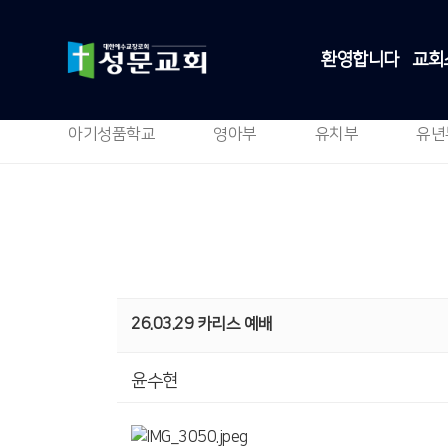
환영합니다
교회
아기성품학교
영아부
유치부
유년
26.03.29 카리스 예배
윤수현