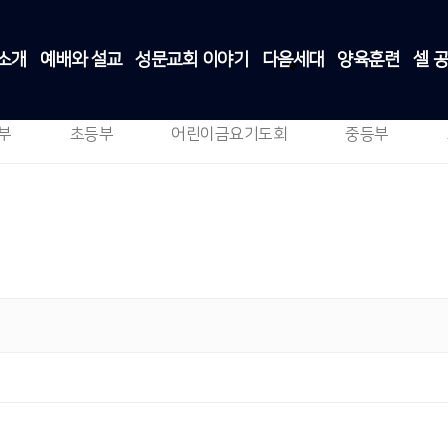
소개
예배와 설교
성문교회 이야기
다음세대
양육훈련
셀 
2청년부
다음세대
>
2청년부
부
초등부
어린이금요기도회
중등부