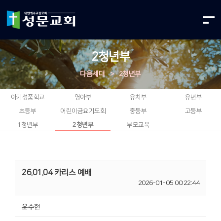
2청년부
다음세대
>
2청년부
아기성품학교
영아부
유치부
유년부
초등부
어린이금요기도회
중등부
고등부
1청년부
2청년부
부모교육
26.01.04 카리스 예배
2026-01-05 00:22:44
윤수현