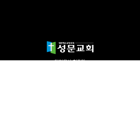
담임목사 천종민
(우)17865 경기도 평택시 죽백1길 67 평택성문교회
TEL:031-654-4575
|
FAX : 031-652-5400
Copyright©2024 성문교회. All Rights reserved.
Designed by 스데반정
보