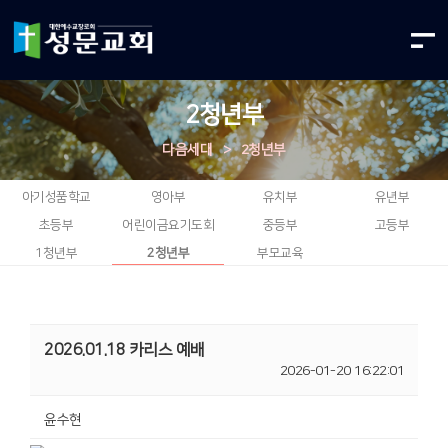
2청년부
다음세대
>
2청년부
아기성품학교
영아부
유치부
유년부
초등부
어린이금요기도회
중등부
고등부
1청년부
2청년부
부모교육
2026.01.18 카리스 예배
2026-01-20 16:22:01
윤수현