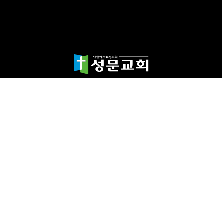
담임목사 천종민
(우)17865 경기도 평택시 죽백1길 67 평택성문교회
TEL:031-654-4575
|
FAX : 031-652-5400
Copyright©2024 성문교회. All Rights reserved.
Designed by 스데반정
보