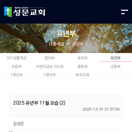
유년부
다음세대
>
유년부
아기성품학교
영아부
유치부
유년부
초등부
어린이금요기도회
중등부
고등부
1청년부
2청년부
부모교육
2025 유년부 11월 모습 (2)
2025-12-31 21:57:30
김성은