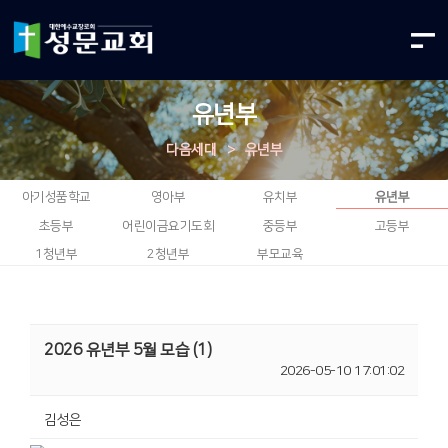
유년부
다음세대
>
유년부
아기성품학교
영아부
유치부
유년부
초등부
어린이금요기도회
중등부
고등부
1청년부
2청년부
부모교육
2026 유년부 5월 모습 (1)
2026-05-10 17:01:02
김성은