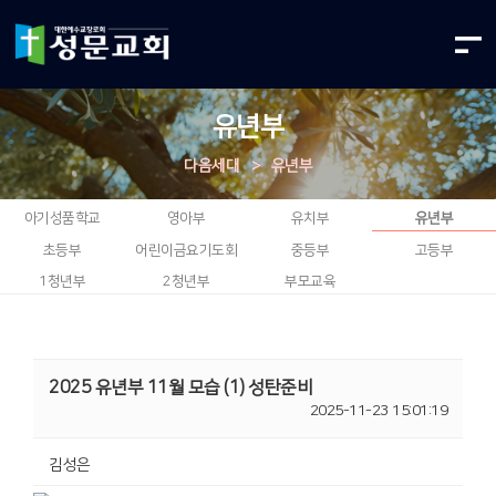
유년부
다음세대
>
유년부
아기성품학교
영아부
유치부
유년부
초등부
어린이금요기도회
중등부
고등부
1청년부
2청년부
부모교육
2025 유년부 11월 모습 (1) 성탄준비
2025-11-23 15:01:19
김성은