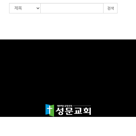
검색
담임목사 천종민
(우)17865 경기도 평택시 죽백1길 67 평택성문교회