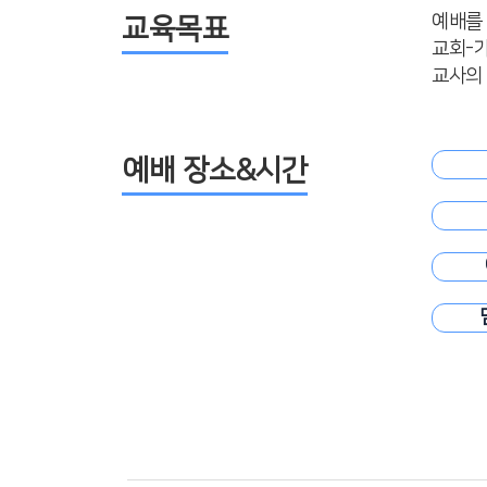
예배를
교육목표
교회-가
교사의
예배 장소&시간