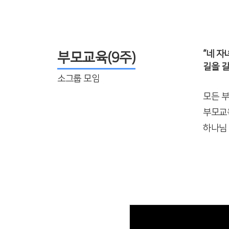
“네 
부모교육(9주)
길을 갈
소그룹 모임
모든 
부모교
하나님