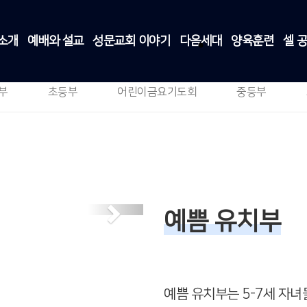
소개
예배와 설교
성문교회 이야기
다음세대
양육훈련
셀 
유치부
다음세대
>
유치부
부
초등부
어린이금요기도회
중등부
Next
예쁨 유치부
예쁨 유치부는 5-7세 자녀