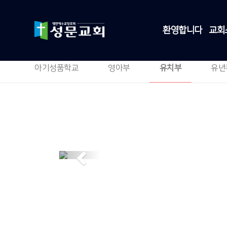
환영합니다
교회
아기성품학교
영아부
유치부
유년
Previous