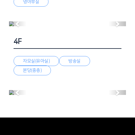
영아부실
도서실 2
Previous
Next
4F
자모실(유아실)
방송실
본당(중층)
본당(중층)
Previous
Next