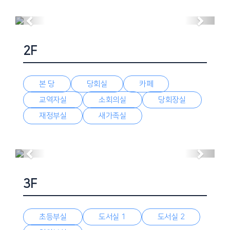
Previous
Next
2F
본 당
당회실
카페
교역자실
소회의실
당회장실
재정부실
새가족실
카페
Previous
Next
3F
초등부실
도서실 1
도서실 2