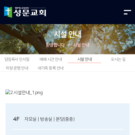
시설 안내
환영합니다
>
시설 안내
담임목사 인사말
예배 시간 안내
시설 안내
오시는 길
차량 운행 안내
새가족 등록 안내
4F
자모실 | 방송실 | 본당(중층)