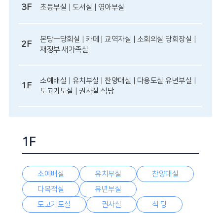
3F
초등부실 | 도서실 | 영아부실
본당ᅳ당회실 | 카페 | 교역자실 | 소회의실 당회장실 |
2F
재정부 새가족실
소예배실 | 유치부실 | 찬양대실 | 다용도실 유년부실 |
1F
도고기도실 | 권사실 식당
1F
소예배실
유치부실
찬양대실
다목적실
유년부실
도고기도실
권사실
식 당
찬양대실