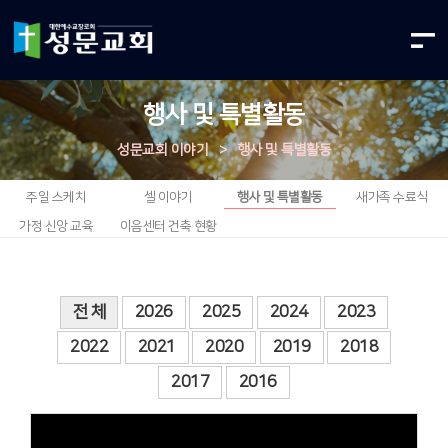
행사 및 특별활동
성문교회 이야기
>
행사 및 특별활동
주일 스케치
셀 이야기
행사 및 특별활동
새가족 수료식
가정 신앙 교육
이음센터 건축 현황
전 체
2026
2025
2024
2023
2022
2021
2020
2019
2018
2017
2016