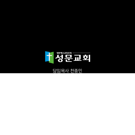
담임목사 천종민
(우)17865 경기도 평택시 죽백1길 67 평택성문교회
TEL:031-654-4575
|
FAX : 031-652-5400
Copyright©2024 성문교회. All Rights reserved.
Designed by 스데반정
보