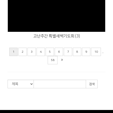
Views
고난주간 특별새벽기도회 (3)
...
1
2
3
4
5
6
7
8
9
10
58
검색