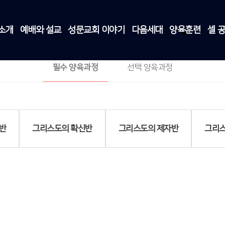
소개
예배와 설교
성문교회 이야기
다음세대
양육훈련
셀 
필수 양육과정
양육훈련
>
필수 양육과정
필수 양육과정
선택 양육과정
반
그리스도의 확신반
그리스도의 제자반
그리스