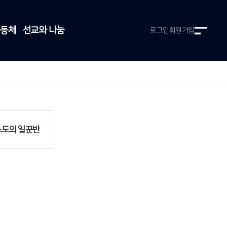
공동체
선교와 나눔
로그인
회원가입
도의 일꾼반