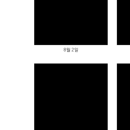
Views
8월 2일
Views