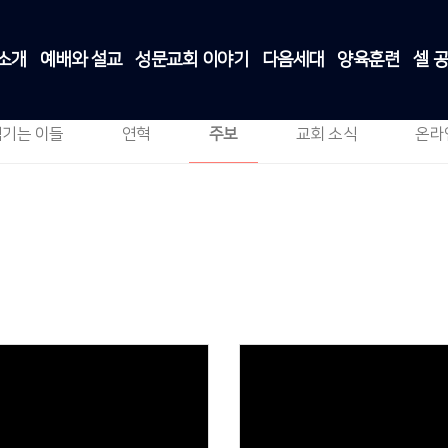
소개
예배와 설교
성문교회 이야기
다음세대
양육훈련
셀 
주보
교회소개
>
주보
섬기는 이들
연혁
주보
교회 소식
온라