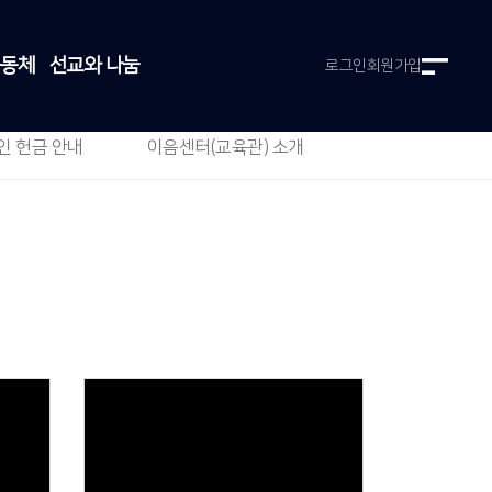
공동체
선교와 나눔
로그인
회원가입
인 헌금 안내
이음센터(교육관) 소개