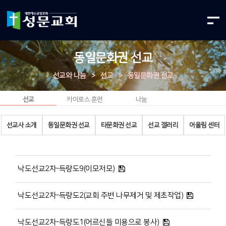
동일문화권 선교
선교와 나눔
>
선교
>
동일문화권 선교
선교
카이로스 훈련
나눔
선교사 소개
동일문화권 선교
타문화권 선교
선교 갤러리
어울림 센터
낙도선교2차-득량도9(이모저모)
낙도선교2차-득량도2(교회 주변 나무제거 및 제초작업)
낙도선교2차-득량도1(어르신들 미용으로 봉사)