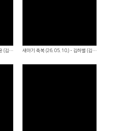
Views
새아기 축복 (26. 05. 24.) - 김아윤 (김영길·우윤희)
새아기 축복 (26. 05. 10.) - 김하별 (김두영·전여경), 김지율 (김푸름·이금빛)
Views