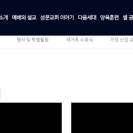
소개
예배와 설교
성문교회 이야기
다음세대
양육훈련
셀 
주일 스케치
성문교회 이야기
>
주일 스케치
행사 및 특별활동
새가족 수료식
가정 신앙 