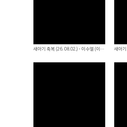
Views
새아기 축복 (26. 08.02.) - 이수엘 (이범수·엄한나)
Views