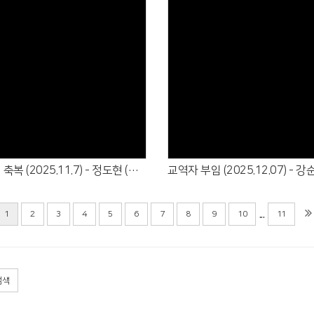
Views
Views
새 아기 축복 (2025.11.7) - 정도현 (정기훈·안하영)
...
1
2
3
4
5
6
7
8
9
10
11
검색