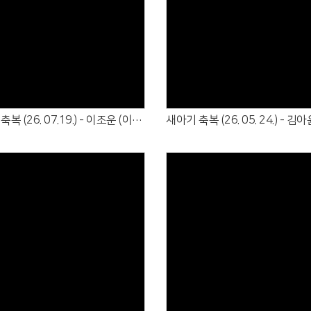
Views
Views
새아기 축복 (26. 07.19.) - 이조운 (이치호·나현옥)
Views
Views