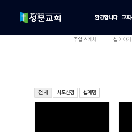
환영합니다
교회
주일 스케치
셀 이야기
전 체
사도신경
십계명