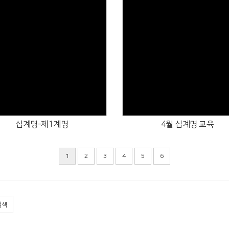
Views
Views
십계명-제1계명
4월 십계명 교육
1
2
3
4
5
6
검색