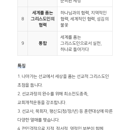
준비된 세상
세계를 품는
하나님과의 협력, 지역적인
8
그리스도인의
협력, 세계적인 협력, 섬김의
협력
불꽃
세계를 품는
9
통합
그리스도인으로서 실천,
하나로 돌아가다
특징
1. 나아가는 선교에서 세상을 품는 선교적 그리스도인
초점을 둡니다.
2. 선교과정의 완수를 위해 최소전도종족,
교회개척운동을 강조합니다.
3. 선교사, 목회자, 평신도(청/장/년) 등 훈련대상에 따른
다양한 열매를 맺습니다.
4. 전인격적으로 지적, 정서적, 영적인 부분이 함께