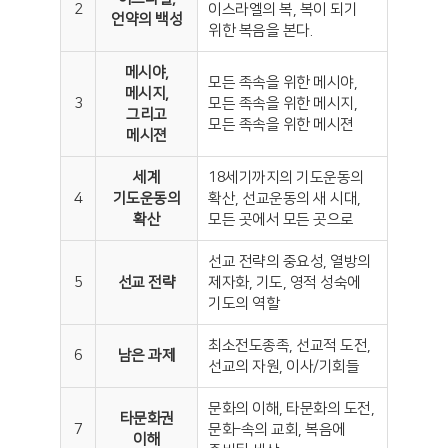
2
이스라엘의 복, 복이 되기
언약의 백성
위한 복음을 본다.
메시야,
모든 족속을 위한 메시야,
메시지,
3
모든 족속을 위한 메시지,
그리고
모든 족속을 위한 메시젼
메시젼
세계
18세기까지의 기도운동의
4
기도운동의
확산, 선교운동의 새 시대,
확산
모든 곳에서 모든 곳으로
선교 전략의 중요성, 열방의
5
선교 전략
제자화, 기도, 영적 성숙에
기도의 역할
최소전도종족, 선교적 도전,
6
남은 과제
선교의 자원, 이사/기회들
문화의 이해, 타문화의 도전,
타문화권
7
문화-속의 교회, 복음에
이해