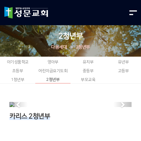
2청년부
다음세대
>
2청년부
아기성품학교
영아부
유치부
유년부
초등부
어린이금요기도회
중등부
고등부
1청년부
2청년부
부모교육
Previous
Next
카리스 2청년부