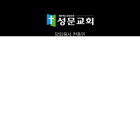
담임목사 천종민
(우)17865 경기도 평택시 죽백1길 67 평택성문교회
TEL:031-654-4575
|
FAX : 031-652-5400
Copyright©2024 성문교회. All Rights reserved.
Designed by 스데반정
보