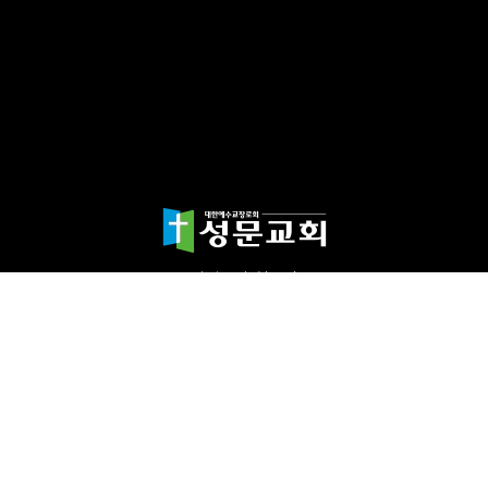
담임목사 천종민
(우)17865 경기도 평택시 죽백1길 67 평택성문교회
TEL:031-654-4575
|
FAX : 031-652-5400
Copyright©2024 성문교회. All Rights reserved.
Designed by 스데반정
보