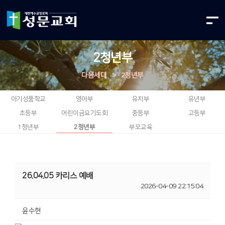
2청년부
다음세대
>
2청년부
아기성품학교
영아부
유치부
유년부
초등부
어린이금요기도회
중등부
고등부
1청년부
2청년부
부모교육
26.04.05 카리스 예배
2026-04-09 22:15:04
윤수현