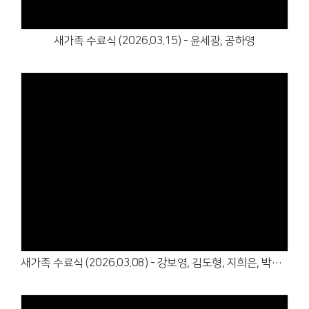
새가족 수료식 (2026.03.15) - 윤세광, 공하영
Views
새가족 수료식 (2026.03.08) - 강보영, 김도형, 지희은, 박찬승, 김다윗, 류도연, 윤성준, 양혜림, 김은혜c