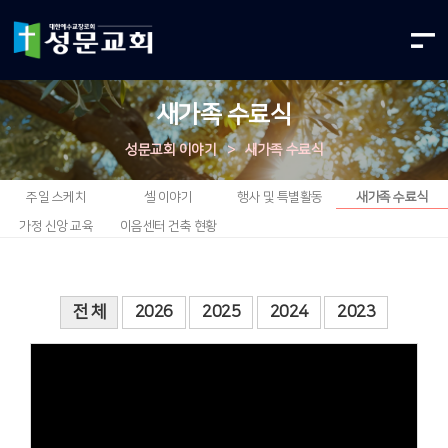
새가족 수료식
성문교회 이야기
>
새가족 수료식
주일 스케치
셀 이야기
행사 및 특별활동
새가족 수료식
가정 신앙 교육
이음센터 건축 현황
전 체
2026
2025
2024
2023