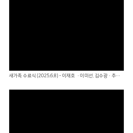
Views
새가족 수료식 (2025.6.8) - 이재호 ·이미선. 김수광·추은화
Views