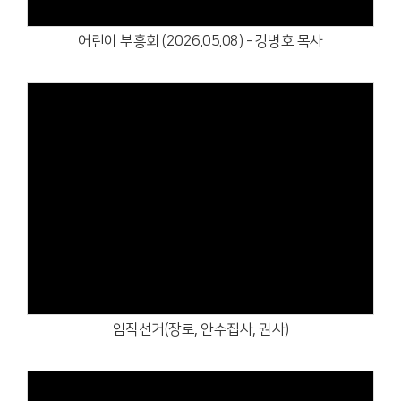
어린이 부흥회 (2026.05.08) - 강병호 목사
Views
임직선거(장로, 안수집사, 권사)