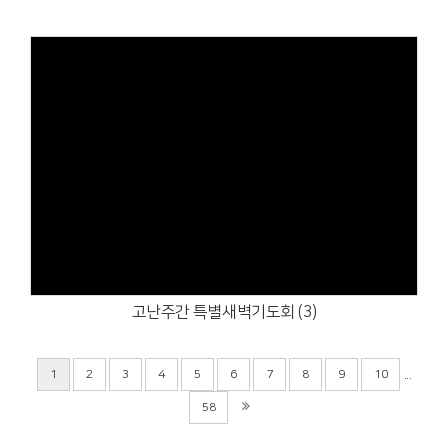
Views
고난주간 특별새벽기도회 (3)
...
1
2
3
4
5
6
7
8
9
10
58