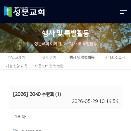
행사 및 특별활동
성문교회 이야기
>
행사 및 특별활동
주일 스케치
셀 이야기
행사 및 특별활동
새가족 수료식
가정 신앙 교육
이음센터 건축 현황
[2026]
3040 수련회 (1)
2026-05-29 10:14:54
관리자