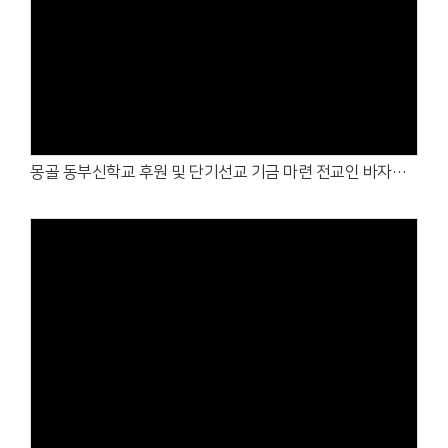
Views
몽골 동부신학교 후원 및 단기선교 기금 마련 전교인 바자회 및 가정의 달 행사 1 (2026. 5. 10.)
Views