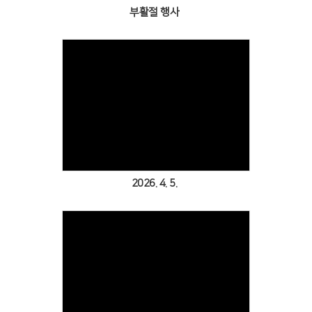
부활절 행사
# 첨부 45.KakaoTalk_20260323_204721276_14.jpg
# 첨부 46.KakaoTalk_20260323_204721276_15.jpg
# 첨부 47.KakaoTalk_20260323_204721276_16.jpg
# 첨부 48.KakaoTalk_20260323_204721276_17.jpg
# 첨부 49.KakaoTalk_20260323_204721276_18.jpg
# 첨부 50.KakaoTalk_20260323_204721276_19.jpg
Views
# 첨부 51.KakaoTalk_20260323_204721276_20.jpg
2026. 4. 5.
Views