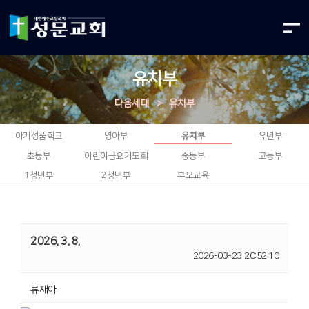
유치부
다음세대
>
유치부
아기성품학교
영아부
유치부
유년부
초등부
어린이금요기도회
중등부
고등부
1청년부
2청년부
부모교육
2026. 3. 8.
2026-03-23 20:52:10
류재아