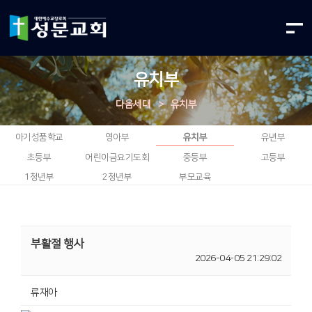
유치부
다음세대
>
유치부
아기성품학교
영아부
유치부
유년부
초등부
어린이금요기도회
중등부
고등부
1청년부
2청년부
부모교육
부활절 행사
2026-04-05 21:29:02
류재아