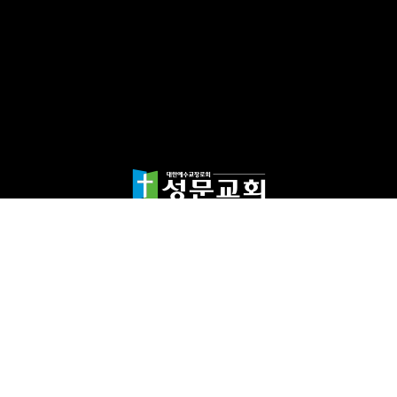
담임목사 천종민
(우)17865 경기도 평택시 죽백1길 67 평택성문교회
TEL:031-654-4575
|
FAX : 031-652-5400
Copyright©2024 성문교회. All Rights reserved.
Designed by 스데반정
보