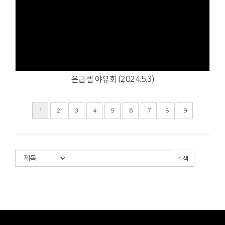
Views
은급셀 야유회 (2024.5.3)
1
2
3
4
5
6
7
8
9
검색