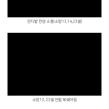
잔디밭 찬양 소풍(소망13,14,23셀)
Views
소망13, 23셀 연합 북쉐어링