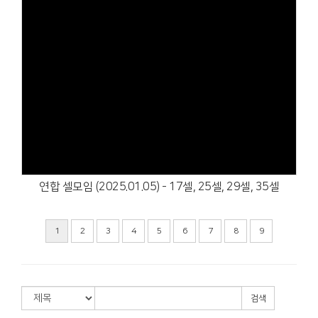
Views
연합 셀모임 (2025.01.05) - 17셀, 25셀, 29셀, 35셀
1
2
3
4
5
6
7
8
9
검색