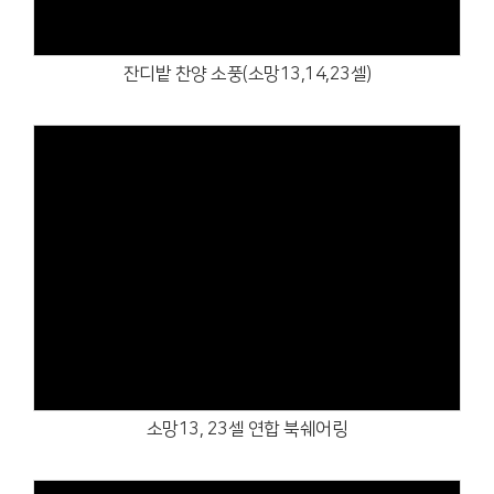
잔디밭 찬양 소풍(소망13,14,23셀)
Views
소망13, 23셀 연합 북쉐어링