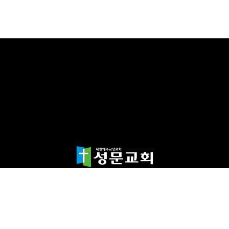
담임목사 천종민
(우)17865 경기도 평택시 죽백1길 67 평택성문교회
TEL:031-654-4575
|
FAX : 031-652-5400
Copyright©2024 성문교회. All Rights reserved.
Designed by 스데반정