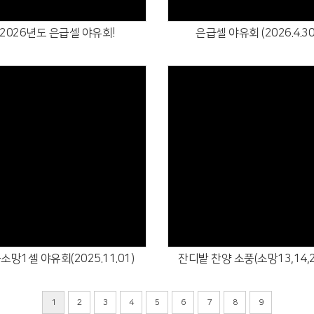
2026년도 은급셀 야유회!
은급셀 야유회 (2026.4.30
Views
Views
소망1셀 야유회(2025.11.01)
잔디밭 찬양 소풍(소망13,14,
1
2
3
4
5
6
7
8
9