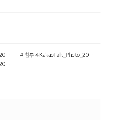
# 첨부 3.KakaoTalk_Photo_2026-03-21-17-13-48 003.jpeg
# 첨부 4.KakaoTalk_Photo_2026-03-21-17-13-48 004.jpeg
# 첨부 7.KakaoTalk_Photo_2026-03-21-17-13-48 007.jpeg