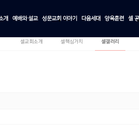
소개
예배와 설교
성문교회 이야기
다음세대
양육훈련
셀 
셀갤러리
셀 공동체
>
셀갤러리
셀교회소개
셀핵심가치
셀갤러리