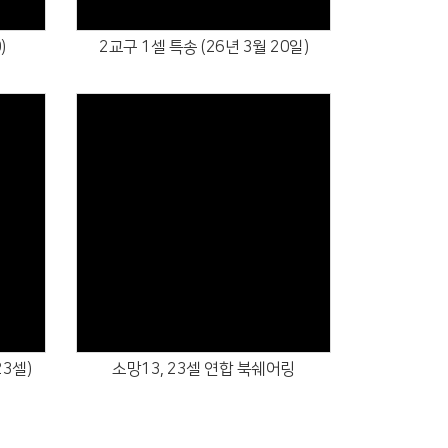
)
2교구 1셀 특송 (26년 3월 20일)
Views
23셀)
소망13, 23셀 연합 북쉐어링