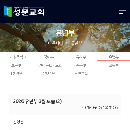
유년부
다음세대
>
유년부
아기성품학교
영아부
유치부
유년부
초등부
어린이금요기도회
중등부
고등부
1청년부
2청년부
부모교육
2026 유년부 3월 모습 (2)
2026-04-05 13:48:06
김성은