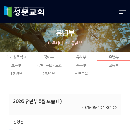
유년부
다음세대
>
유년부
아기성품학교
영아부
유치부
유년부
초등부
어린이금요기도회
중등부
고등부
1청년부
2청년부
부모교육
2026 유년부 5월 모습 (1)
2026-05-10 17:01:02
김성은