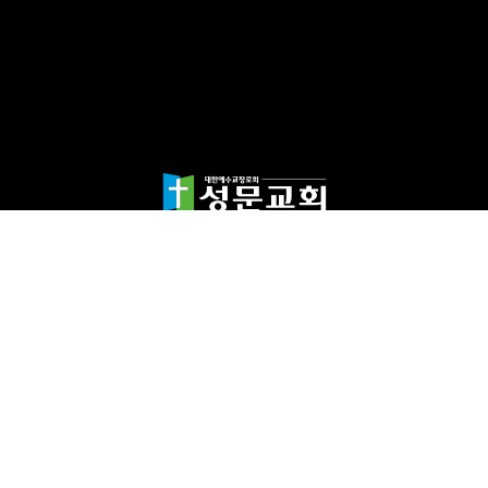
담임목사 천종민
(우)17865 경기도 평택시 죽백1길 67 평택성문교회
TEL:031-654-4575
|
FAX : 031-652-5400
Copyright©2024 성문교회. All Rights reserved.
Designed by 스데반정
보