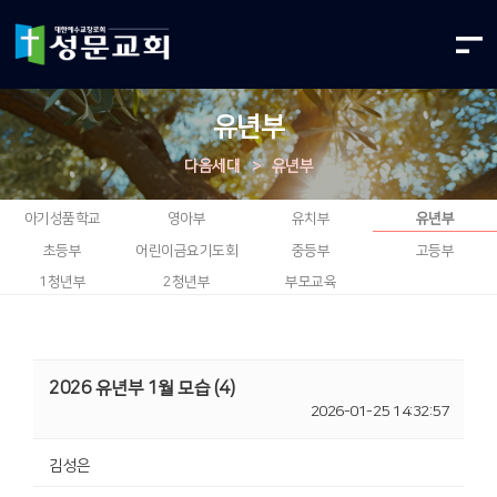
유년부
다음세대
>
유년부
아기성품학교
영아부
유치부
유년부
초등부
어린이금요기도회
중등부
고등부
1청년부
2청년부
부모교육
2026 유년부 1월 모습 (4)
2026-01-25 14:32:57
김성은